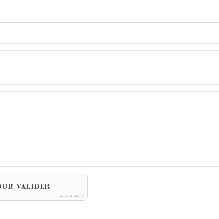
OUR VALIDER
IconCaptcha ©