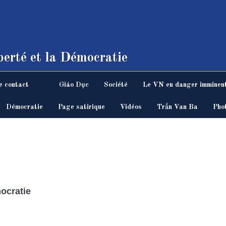
erté et la Démocratie
e contact
Giáo Dục
Société
Le VN en danger imminen
Démocratie
Page satirique
Vidéos
Trần Van Ba
Pho
mocratie