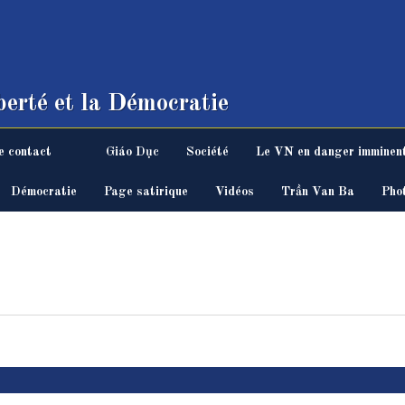
erté et la Démocratie
e contact
Giáo Dục
Société
Le VN en danger imminen
Démocratie
Page satirique
Vidéos
Trần Van Ba
Pho