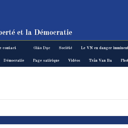
erté et la Démocratie
e contact
Giáo Dục
Société
Le VN en danger imminen
Démocratie
Page satirique
Vidéos
Trần Van Ba
Pho