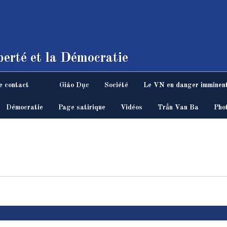
erté et la Démocratie
e contact
Giáo Dục
Société
Le VN en danger imminen
Démocratie
Page satirique
Vidéos
Trần Van Ba
Pho