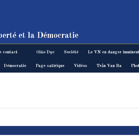
erté et la Démocratie
e contact
Giáo Dục
Société
Le VN en danger imminen
Démocratie
Page satirique
Vidéos
Trần Van Ba
Pho