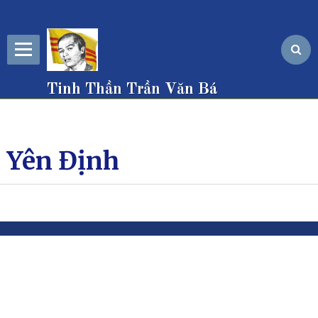
Tinh Thần Trần Văn Bá
Yên Định