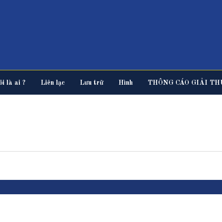
i là ai ?
Liên lạc
Lưu trữ
Hình
THÔNG CÁO GIẢI TH