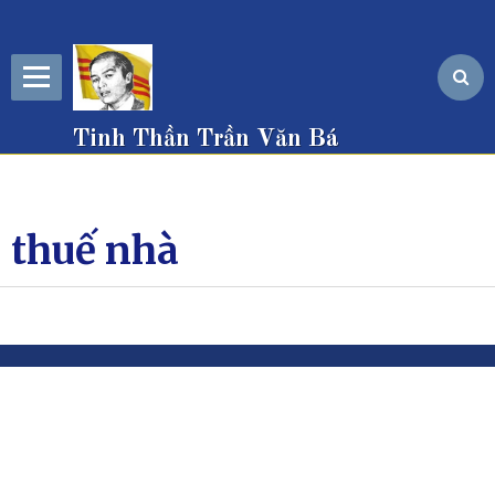
Tinh Thần Trần Văn Bá
thuế nhà