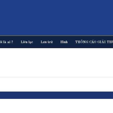
i là ai ?
Liên lạc
Lưu trữ
Hình
THÔNG CÁO GIẢI TH