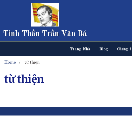
Tinh Thần Trần Văn Bá
Trang Nhà
Blog
Chúng tô
Home
từ thiện
từ thiện