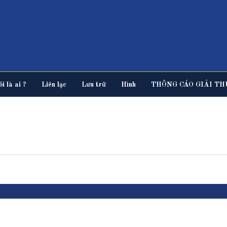
i là ai ?
Liên lạc
Lưu trữ
Hình
THÔNG CÁO GIẢI TH