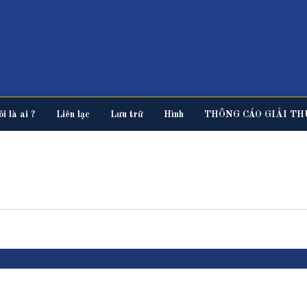
i là ai ?
Liên lạc
Lưu trữ
Hình
THÔNG CÁO GIẢI TH