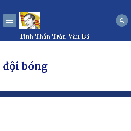
Tinh Thần Trần Văn Bá
đội bóng