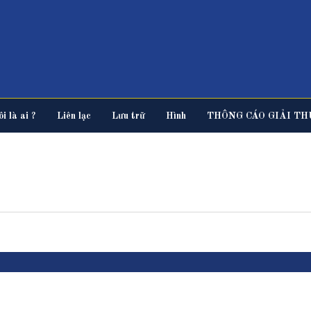
i là ai ?
Liên lạc
Lưu trữ
Hình
THÔNG CÁO GIẢI TH