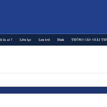
i là ai ?
Liên lạc
Lưu trữ
Hình
THÔNG CÁO GIẢI TH