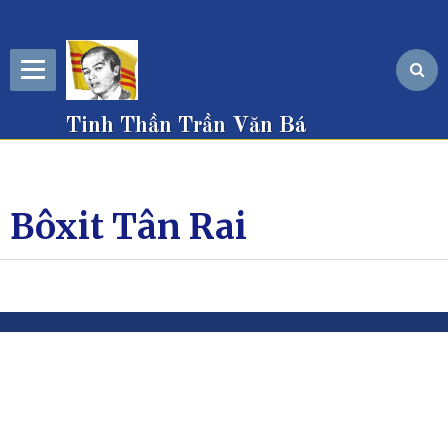
Tinh Thần Trần Văn Bá
Bôxit Tân Rai