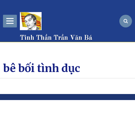
Tinh Thần Trần Văn Bá
bê bối tình dục