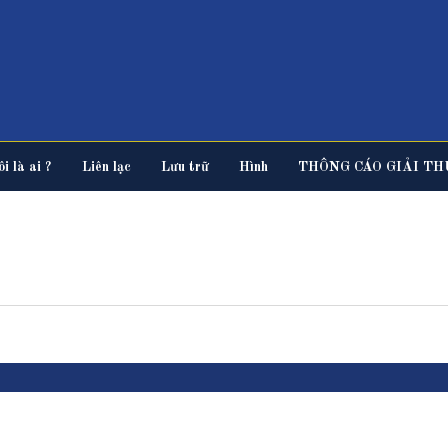
i là ai ?
Liên lạc
Lưu trữ
Hình
THÔNG CÁO GIẢI TH