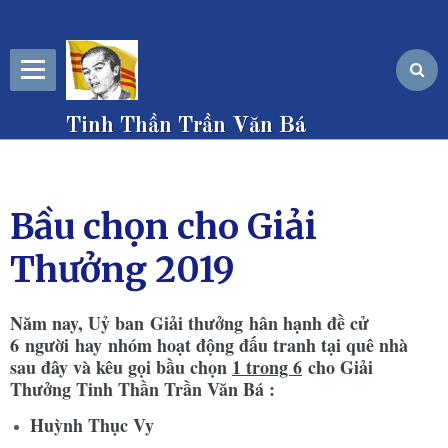
Tinh Thần Trần Văn Bá
Bầu chọn cho Giải
Thưởng 2019
Năm nay, Uỷ ban Giải thưởng hân hạnh đề cử
6
người hay nhóm hoạt động đấu tranh tại quê nhà
sau đây và kêu gọi bầu chọn
1 trong 6
cho Giải
Thưởng Tinh Thần Trần Văn Bá :
Huỳnh Thục Vy