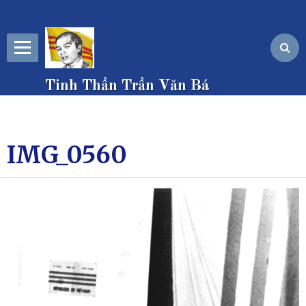
Tinh Thần Trần Văn Bá
IMG_0560